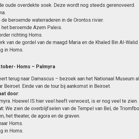
de oude overdekte soek. Deze wordt nog steeds gerenoveerd.
ma.
de beroemde waterraderen in de Orontos rivier.
 het beroemde Azem Paleis.
erder richting Homs.
erk van de gordel van de maagd Maria en de Khaled Bin Al-Wali
ng in Homs.
tober- Homs – Palmyra
keert terug naar Damascus – bezoek aan het Nationaal Museum a
r Beiroet. Einde van de tour bij aankomst in Beiroet.
aat door
:
lmyra. Hoewel IS hier veel heeft verwoest, is er nog veel te zien.
t:
We zien de overblijfselen van de Tempel van Bel, de Triomfbo
n, het theater, de agora en de graven.
naar Homs.
ng in Homs.