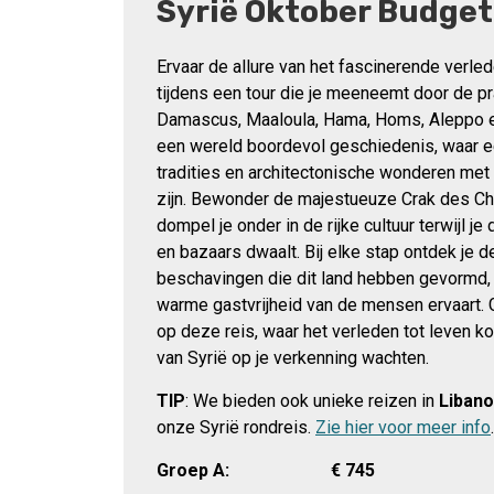
Syrië Oktober Budget
Ervaar de allure van het fascinerende verle
tijdens een tour die je meeneemt door de p
Damascus, Maaloula, Hama, Homs, Aleppo en
een wereld boordevol geschiedenis, waar
tradities en architectonische wonderen met
zijn. Bewonder de majestueuze Crak des Ch
dompel je onder in de rijke cultuur terwijl je
en bazaars dwaalt. Bij elke stap ontdek je d
beschavingen die dit land hebben gevormd, t
warme gastvrijheid van de mensen ervaart.
op deze reis, waar het verleden tot leven k
van Syrië op je verkenning wachten.
TIP
: We bieden ook unieke reizen in
Liban
onze Syrië rondreis.
Zie hier voor meer info
.
Groep A:
€
745