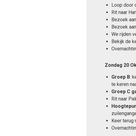
Loop door 
Rit naar Ha
Bezoek aan 
Bezoek aan
We rijden v
Bekijk de k
Overnachti
Zondag 20 Ok
Groep B
: 
te keren naa
Groep C g
Rit naar Pa
Hoogtepun
zuilengange
Keer terug 
Overnachti