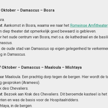
 Oktober – Damascus – Bosra
ra.
t
: Aankomst in Bosra, waarna we naar het
Romeinse Amfitheater
m diep theater dat opmerkelijk goed bewaard is gebleven.
 het oude centrum van Bosra, met o.a. de kathedraal en de basili
mascus.
om de oude stad van Damascus op eigen gelegenheid te verkenne
ng in Damascus.
 Oktober – Damascus – Maaloula – Mishtaya
aar Maaloula. Een prachtig dorp tegen de bergen. Hier wordt de t
og gesproken (Aramees).
ak des Chevaliers.
t
: Bezoek aan Krak des Chevaliers. Dit beroemde kasteel is he
hten en was de basis voor de Hospitaalridders.
htaya, in de bergen.