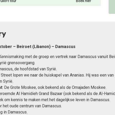
uiloft tour
Boek hier
ry
ktober – Beiroet (Libanon) – Damascus
ennismaking met de groep en vertrek naar Damascus vanuit Bei
yrië grensovergang.
mascus, de hoofdstad van Syrië.
t Street lopen we naar de huiskapel van Ananias. Hij was een van
n Syrië.
t
: De Grote Moskee, ook bekend als de Omajaden Moskee.
beroemde Al Hamidieh Grand Bazaar (ook bekend als de Al-Hamid
ek om kennis te maken met het dagelijkse leven in Damascus.
r het oude centrum van Damascus.
ng in Damascus.