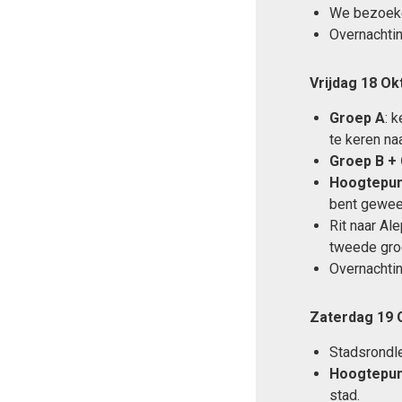
We bezoeken
Overnachtin
Vrijdag 18 O
Groep A
: 
te keren naa
Groep B + 
Hoogtepun
bent gewees
Rit naar Al
tweede groo
Overnachtin
Zaterdag 19 
Stadsrondle
Hoogtepun
stad.