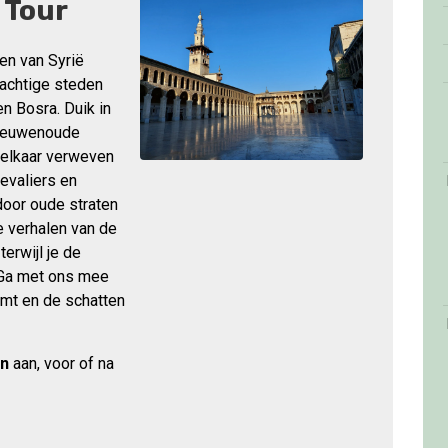
 Tour
den van Syrië
rachtige steden
 Bosra. Duik in
 eeuwenoude
 elkaar verweven
evaliers en
 door oude straten
e verhalen van de
erwijl je de
 Ga met ons mee
omt en de schatten
on
aan, voor of na