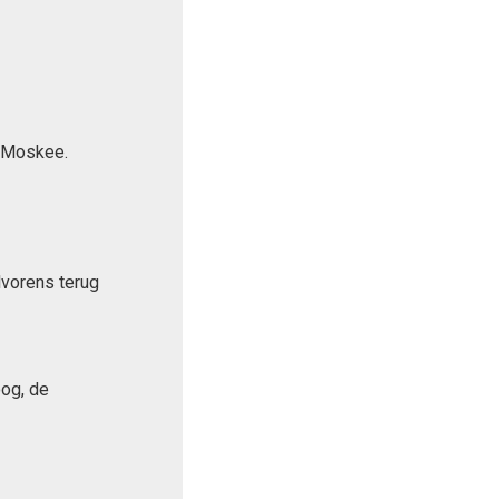
d Moskee.
lvorens terug
og, de