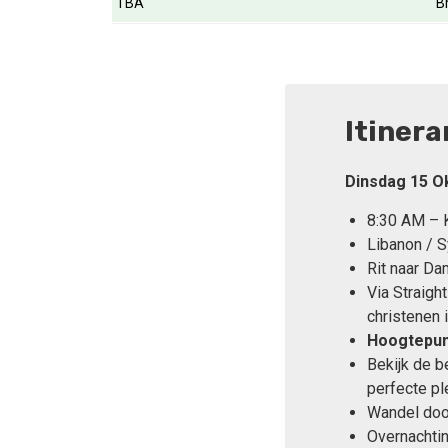
TBA
Br
Itinera
Dinsdag 15 O
8:30 AM – K
Libanon / S
Rit naar Da
Via Straigh
christenen i
Hoogtepun
Bekijk de 
perfecte pl
Wandel doo
Overnachti