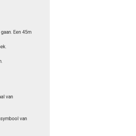
gaan. Een 45m
ek.
n.
aal van
t symbool van