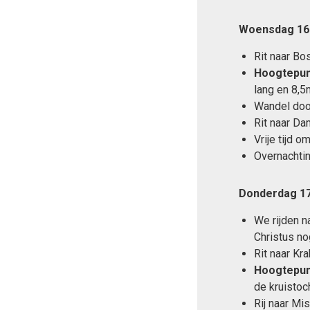
Woensdag 16
Rit naar Bos
Hoogtepun
lang en 8,5
Wandel door
Rit naar Da
Vrije tijd 
Overnachti
Donderdag 17
We rijden n
Christus n
Rit naar Kr
Hoogtepun
de kruistoc
Rij naar Mis