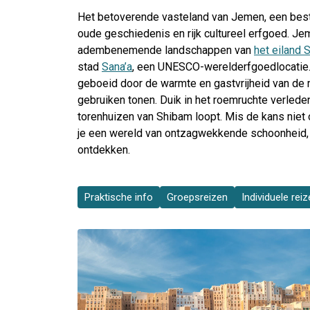
Het betoverende vasteland van Jemen, een best
oude geschiedenis en rijk cultureel erfgoed. Je
adembenemende landschappen van
het eiland 
stad
Sana’a
, een UNESCO-werelderfgoedlocatie. T
geboeid door de warmte en gastvrijheid van de m
gebruiken tonen. Duik in het roemruchte verlede
torenhuizen van Shibam loopt. Mis de kans niet
je een wereld van ontzagwekkende schoonheid, t
ontdekken.
Praktische info
Groepsreizen
Individuele rei