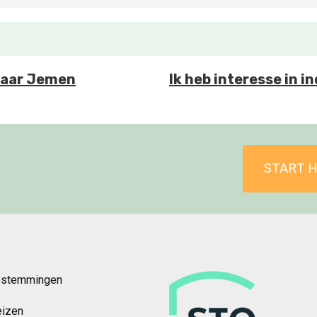
 naar Jemen
Ik heb interesse in 
START H
estemmingen
eizen