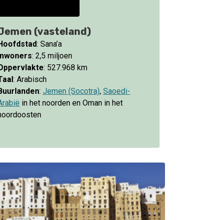
Jemen (vasteland)
Hoofdstad
: Sana’a
Inwoners
: 2,5 miljoen
Oppervlakte
: 527.968 km
Taal
: Arabisch
Buurlanden
:
Jemen (Socotra)
,
Saoedi-
Arabië
in het noorden en Oman in het
noordoosten