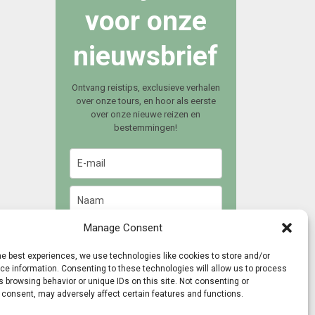
voor onze
nieuwsbrief
Ontvang reistips, exclusieve verhalen
over onze tours, en hoor als eerste
over onze nieuwe reizen en
bestemmingen!
Manage Consent
Meld je aan
he best experiences, we use technologies like cookies to store and/or
e information. Consenting to these technologies will allow us to process
 browsing behavior or unique IDs on this site. Not consenting or
 consent, may adversely affect certain features and functions.