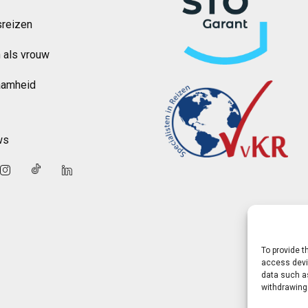
reizen
 als vrouw
aamheid
ws
To provide t
access devic
data such as
withdrawing