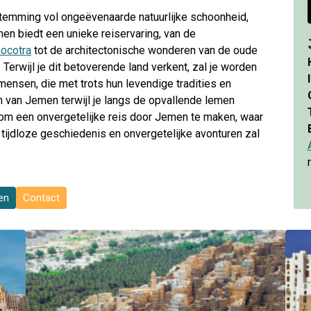
emming vol ongeëvenaarde natuurlijke schoonheid,
men biedt een unieke reiservaring, van de
Socotra
tot de architectonische wonderen van de oude
erwijl je dit betoverende land verkent, zal je worden
ensen, die met trots hun levendige tradities en
n van Jemen terwijl je langs de opvallende lemen
 om een onvergetelijke reis door Jemen te maken, waar
ijdloze geschiedenis en onvergetelijke avonturen zal
zen
Contact