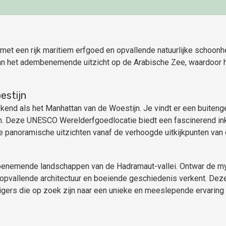
met een rijk maritiem erfgoed en opvallende natuurlijke schoonh
van het adembenemende uitzicht op de Arabische Zee, waardoor h
estijn
ekend als het Manhattan van de Woestijn. Je vindt er een bui
en. Deze UNESCO Werelderfgoedlocatie biedt een fascinerend inki
e panoramische uitzichten vanaf de verhoogde uitkijkpunten van 
enemende landschappen van de Hadramaut-vallei. Ontwar de myst
, opvallende architectuur en boeiende geschiedenis verkent. D
zigers die op zoek zijn naar een unieke en meeslepende ervarin