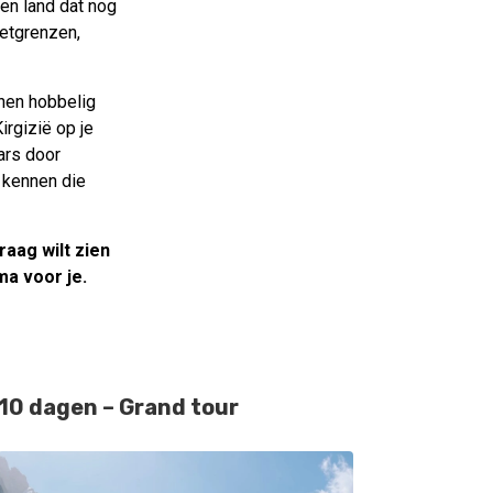
en land dat nog
jetgrenzen,
nen hobbelig
irgizië op je
ars door
ë kennen die
raag wilt zien
ma voor je.
10 dagen – Grand tour