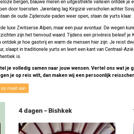
eloze bergen, blauwe meren en uitgestrekte valleien ontdek je e
open door toeristen. Jarenlang lag Kirgizië verscholen achter Sov
taan de oude Zijderoute-paden weer open, staan de yurts klaar.
 de luxe Zwitserse Alpen, maar een puur avontuur. De wegen kun
itzichten zijn het tienvoud waard. Tijdens een privéreis beleef je K
 ontdek je hoe gastvrij en warm de mensen hier zijn. Je reist dw
r, slaapt in traditionele yurts en leert een kant van Centraal-Azi
entiek is.
tel je volledig samen naar jouw wensen. Vertel ons wat je g
gen je op reis wilt, dan maken wij een persoonlijk reissche
s op maat aan
4 dagen – Bishkek