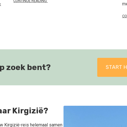
CONTINUE READING
me
k
CO
 op zoek bent?
START H
ar Kirgizië?
uw Kirgizië-reis helemaal samen