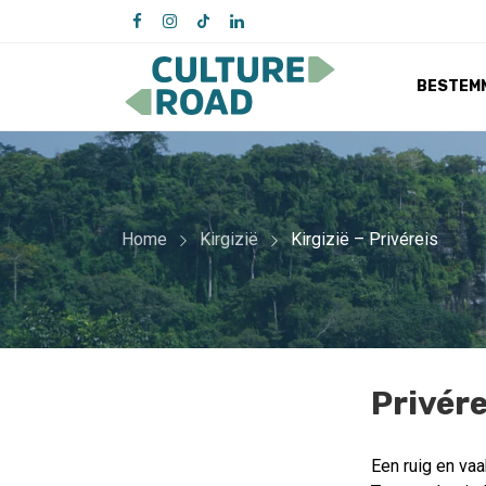
BESTEM
Home
Kirgizië
Kirgizië – Privéreis
Privére
Een ruig en vaak