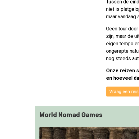
Tussen de eind
niet is platgel
maar vandaag s
Geen tour door
zijn, maar de u
eigen tempo en
ongerepte natuu
nog steeds auth
Onze reizen s
en hoeveel da
Vraag een rei
World Nomad Games