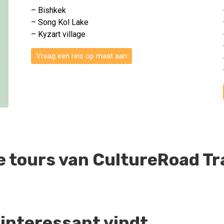
– Bishkek
– Song Kol Lake
– Kyzart village
Vraag een reis op maat aan
de tours van CultureRoad Tr
t interessant vindt