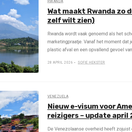
RWANDA
Wat maakt Rwanda zo d
zelf wilt zien)
Rwanda wordt vaak genoemd als het schoo
marketingpraatje. Vanaf het moment dat j
plastic afval en een opvallend gevoel van
28 APRIL 2026
SOFIE HEKSTER
VENEZUELA
Nieuw e-visum voor Am
reizigers – update april
De Venezolaanse overheid heeft zojuist