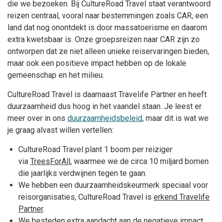
die we bezoeken. Bij CultureRoad Travel staat verantwoord
reizen centraal, vooral naar bestemmingen zoals CAR, een
land dat nog onontdekt is door massatoerisme en daarom
extra kwetsbaar is. Onze groepsreizen naar CAR zijn zo
ontworpen dat ze niet alleen unieke reiservaringen bieden,
maar ook een positieve impact hebben op de lokale
gemeenschap en het milieu.
CultureRoad Travel is daarnaast Travelife Partner en heeft
duurzaamheid dus hoog in het vaandel staan. Je leest er
meer over in ons
duurzaamheidsbeleid
, maar dit is wat we
je graag alvast willen vertellen:
CultureRoad Travel plant 1 boom per reiziger
via
TreesForAll
, waarmee we de circa 10 miljard bomen
die jaarlijks verdwijnen tegen te gaan.
We hebben een duurzaamheidskeurmerk speciaal voor
reisorganisaties, CultureRoad Travel is
erkend Travelife
Partner
.
We besteden extra aandacht aan de negatieve impact