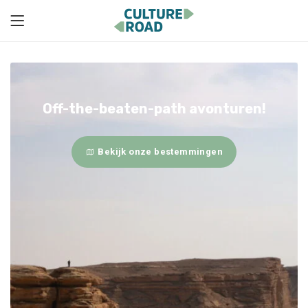
Off-the-beaten-path avonturen!
Bekijk onze bestemmingen