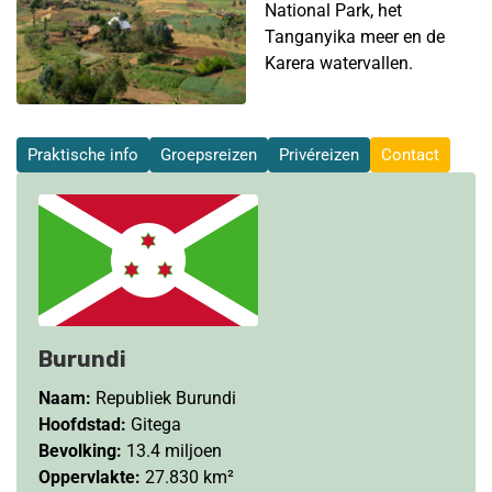
National Park, het
Tanganyika meer en de
Karera watervallen.
Praktische info
Groepsreizen
Privéreizen
Contact
Burundi
Naam:
Republiek Burundi
Hoofdstad:
Gitega
Bevolking:
13.4 miljoen
Oppervlakte:
27.830 km²