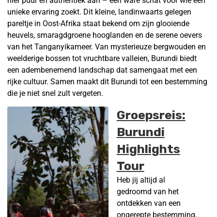
hier puur en authentiek aan – een ware schat voor wie een
unieke ervaring zoekt. Dit kleine, landinwaarts gelegen
pareltje in Oost-Afrika staat bekend om zijn glooiende
heuvels, smaragdgroene hooglanden en de serene oevers
van het Tanganyikameer. Van mysterieuze bergwouden en
weelderige bossen tot vruchtbare valleien, Burundi biedt
een adembenemend landschap dat samengaat met een
rijke cultuur. Samen maakt dit Burundi tot een bestemming
die je niet snel zult vergeten.
Groepsreis:
Burundi
Highlights
Tour
Heb jij altijd al
gedroomd van het
ontdekken van een
ongerepte bestemming,