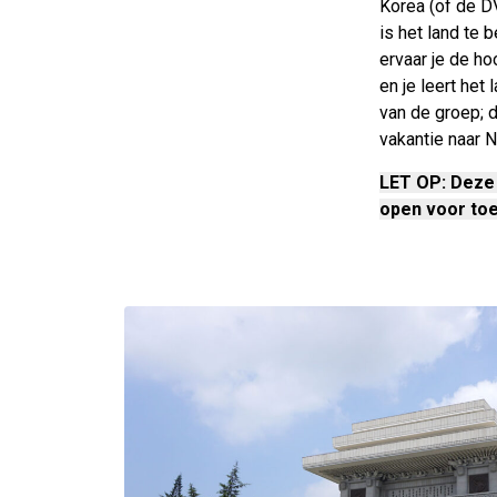
Korea (of de D
is het land te
ervaar je de h
en je leert het
van de groep; 
vakantie naar N
LET OP: Deze 
open voor to