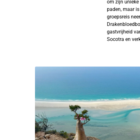
om zijn unieke
paden, maar is
groepsreis nee
Drakenbloedbom
gastvrijheid va
Socotra en ver