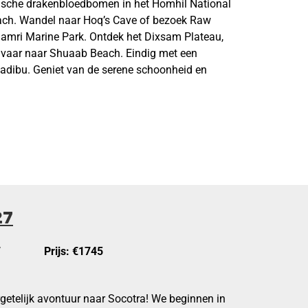
nische drakenbloedbomen in het Homhil National
ach. Wandel naar Hoq’s Cave of bezoek Raw
ihamri Marine Park. Ontdek het Dixsam Plateau,
vaar naar Shuaab Beach. Eindig met een
adibu. Geniet van de serene schoonheid en
27
7
Prijs: €1745
etelijk avontuur naar Socotra! We beginnen in