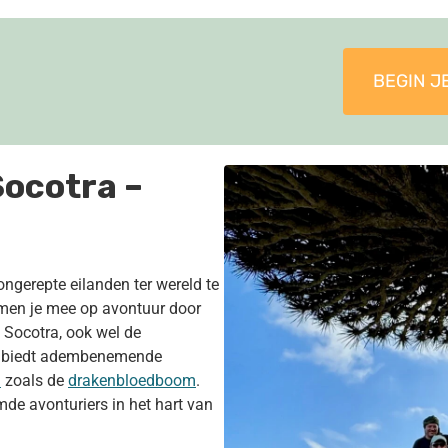
BEGIN JE
Socotra –
ngerepte eilanden ter wereld te
men je mee op avontuur door
 Socotra, ook wel de
, biedt adembenemende
n
zoals de
drakenbloedboom
.
de avonturiers in het hart van