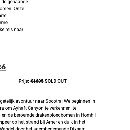
en de gebaande
lkomen. Onze
arre
arme
ke reis naar
26
6
Prijs:
€1695
SOLD OUT
etelijk avontuur naar Socotra! We beginnen in
ra om Ayhaft Canyon te verkennen, te
h en de beroemde drakenbloedbomen in Homhil
peer op het strand bij Arher en duik in het
i. Wandel door het adembenemende Dixsam