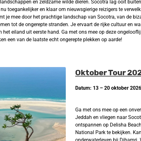
 landschappen en zeldzame wilde dieren. Socotra lag ooit buit
 nu toegankelijker en klaar om nieuwsgierige reizigers te verwe
mt je mee door het prachtige landschap van Socotra, van de biz
en tot de ongerepte stranden. Je ervaart de rijke cultuur en w
n het eiland uit eerste hand. Ga met ons mee op deze ongelooflij
ken een van de laatste echt ongerepte plekken op aarde!
Oktober Tour 20
Datum: 13 – 20 oktober 202
Ga met ons mee op een onverg
Jeddah en vliegen naar Socot
ontspannen op Delisha Beac
National Park te bekijken. Kam
onderwaterleven bij Dihamr