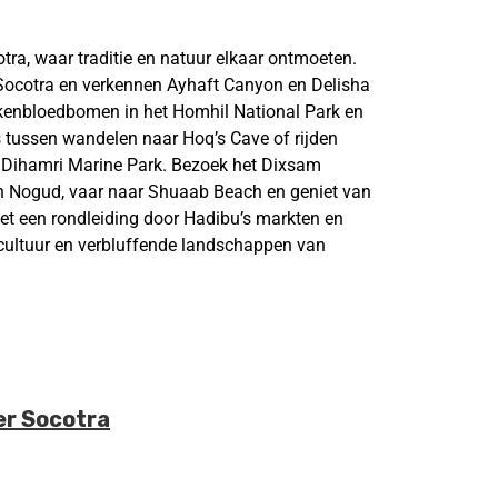
ra, waar traditie en natuur elkaar ontmoeten.
Socotra en verkennen Ayhaft Canyon en Delisha
kenbloedbomen in het Homhil National Park en
 tussen wandelen naar Hoq’s Cave of rijden
n Dihamri Marine Park. Bezoek het Dixsam
n Nogud, vaar naar Shuaab Beach en geniet van
et een rondleiding door Hadibu’s markten en
 cultuur en verbluffende landschappen van
er Socotra