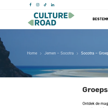
BESTEM
Home
Jemen – Socotra
Socotra – Groe
Groeps
Ontdek de magi