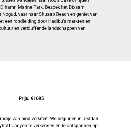
 tussen wandelen naar Hoq’s Cave of rijden
n Dihamri Marine Park. Bezoek het Dixsam
n Nogud, vaar naar Shuaab Beach en geniet van
et een rondleiding door Hadibu’s markten en
 cultuur en verbluffende landschappen van
Prijs:
€1695
adijs van biodiversiteit. We beginnen in Jeddah
yhaft Canyon te verkennen en te ontspannen op