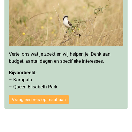
Vertel ons wat je zoekt en wij helpen je! Denk aan
budget, aantal dagen
en specifieke interesses.
Bijvoorbeeld:
– Kampala
– Queen Elisabeth Park
Vraag een reis op maat aan