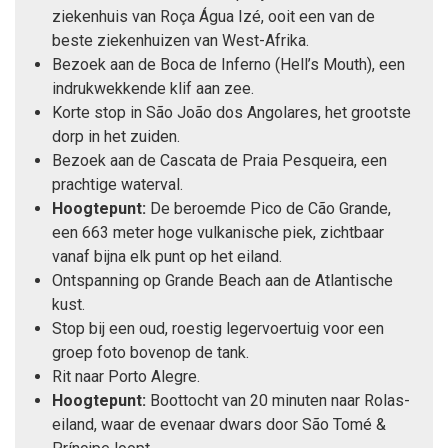
ziekenhuis van Roça Água Izé, ooit een van de
beste ziekenhuizen van West-Afrika.
Bezoek aan de Boca de Inferno (Hell’s Mouth), een
indrukwekkende klif aan zee.
Korte stop in São João dos Angolares, het grootste
dorp in het zuiden.
Bezoek aan de Cascata de Praia Pesqueira, een
prachtige waterval.
Hoogtepunt:
De beroemde Pico de Cão Grande,
een 663 meter hoge vulkanische piek, zichtbaar
vanaf bijna elk punt op het eiland.
Ontspanning op Grande Beach aan de Atlantische
kust.
Stop bij een oud, roestig leger­voertuig voor een
groep foto bovenop de tank.
Rit naar Porto Alegre.
Hoogtepunt:
Boottocht van 20 minuten naar Rolas-
eiland, waar de evenaar dwars door São Tomé &