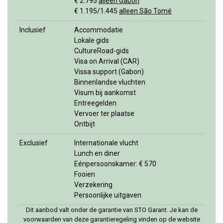
€ 2.795
alleen Gabon
€ 1.195/1.445
alleen São Tomé
Inclusief
Accommodatie
Lokale gids
CultureRoad-gids
Visa on Arrival (CAR)
Vissa support (Gabon)
Binnenlandse vluchten
Visum bij aankomst
Entreegelden
Vervoer ter plaatse
Ontbijt
Exclusief
Internationale vlucht
Lunch en diner
Eénpersoonskamer: € 570
Fooien
Verzekering
Persoonlijke uitgaven
Dit aanbod valt onder de garantie van STO Garant. Je kan de
voorwaarden van deze garantieregeling vinden op de website