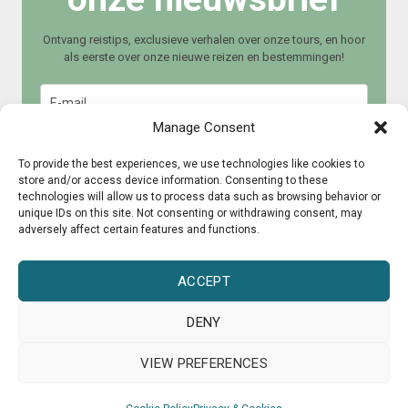
Ontvang reistips, exclusieve verhalen over onze tours, en hoor
als eerste over onze nieuwe reizen en bestemmingen!
Manage Consent
To provide the best experiences, we use technologies like cookies to
store and/or access device information. Consenting to these
technologies will allow us to process data such as browsing behavior or
Meld je aan
unique IDs on this site. Not consenting or withdrawing consent, may
adversely affect certain features and functions.
ACCEPT
DENY
© 2015 – 2025 CultureRoad
VIEW PREFERENCES
Pers
Over ons
Samenwerken?
Garantieregeling
Privacy & cookies
Algemene voorwaarden