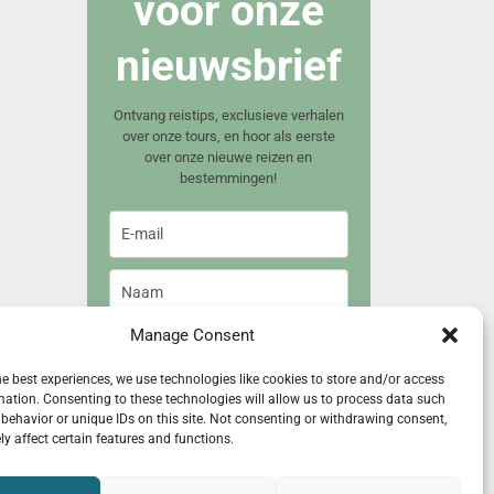
voor onze
nieuwsbrief
Ontvang reistips, exclusieve verhalen
over onze tours, en hoor als eerste
over onze nieuwe reizen en
bestemmingen!
Manage Consent
Meld je aan
he best experiences, we use technologies like cookies to store and/or access
mation. Consenting to these technologies will allow us to process data such
behavior or unique IDs on this site. Not consenting or withdrawing consent,
y affect certain features and functions.