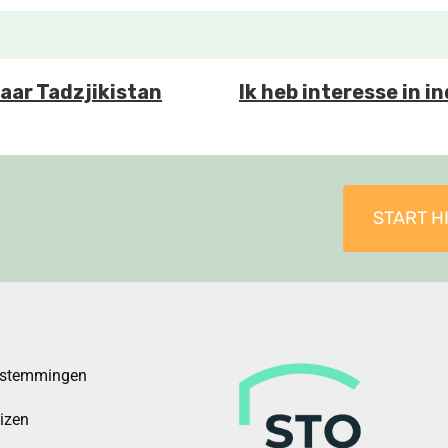
naar Tadzjikistan
Ik heb interesse in i
START H
estemmingen
eizen