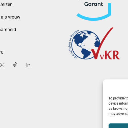
reizen
 als vrouw
aamheid
ws
To provide t
device infor
as browsing 
may adversel