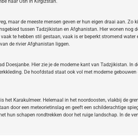
e naar Osh in Kirgizstan.
eg, maar de meeste mensen geven er hun eigen draai aan. Zo kiez
rensgebied tussen Tadzjikistan en Afghanistan. Hier wonen nog
er vaak te hebben stil gestaan, vaak is er beperkt stromend water 
 van de rivier Afghanistan liggen.
ad Doesjanbe. Hier zie je de moderne kant van Tadzjikistan. In 
 merkkleding. De hoofdstad staat ook vol met moderne gebouwen 
is het Karakulmeer. Helemaal in het noordoosten, vlakbij de gre
staan door een meteorietinslag en geeft een schilderachtige spi
met hun schapen rondtrekken door het ruige landschap. In de ver