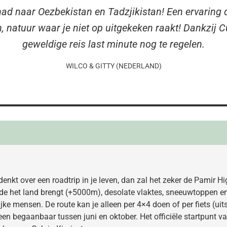
ad naar Oezbekistan en Tadzjikistan! Een ervaring 
natuur waar je niet op uitgekeken raakt! Dankzij C
geweldige reis last minute nog te regelen.
WILCO & GITTY (NEDERLAND)
denkt over een roadtrip in je leven, dan zal het zeker de Pamir H
de het land brengt (+5000m), desolate vlaktes, sneeuwtoppen e
ke mensen. De route kan je alleen per 4×4 doen of per fiets (uitst
en begaanbaar tussen juni en oktober. Het officiële startpunt v