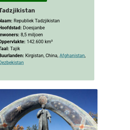
Tadzjikistan
Naam:
Republiek Tadzjikistan
Hoofdstad:
Doesjanbe
Inwoners:
8,5 miljoen
Oppervlakte:
142.600 km²
Taal:
Tajik
Buurlanden:
Kirgistan, China,
Afghanistan
,
Oezbekistan