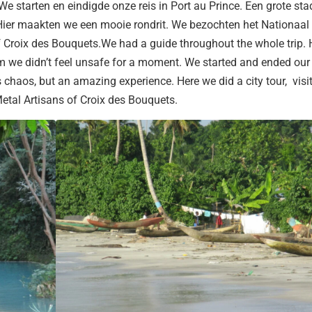
 starten en eindigde onze reis in Port au Prince. Een grote stad
 Hier maakten we een mooie rondrit. We bezochten het Nationaal
 Croix des Bouquets.We had a guide throughout the whole trip. 
m we didn’t feel unsafe for a moment. We started and ended our
c is chaos, but an amazing experience. Here we did a city tour, visi
etal Artisans of Croix des Bouquets.