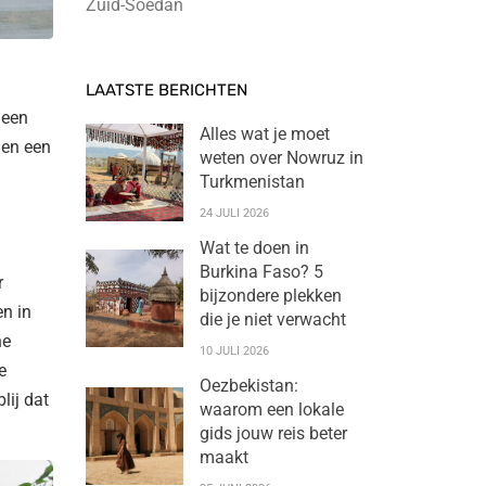
Zuid-Soedan
LAATSTE BERICHTEN
 een
Alles wat je moet
 en een
weten over Nowruz in
Turkmenistan
24 JULI 2026
Wat te doen in
Burkina Faso? 5
r
bijzondere plekken
en in
die je niet verwacht
he
10 JULI 2026
e
Oezbekistan:
lij dat
waarom een lokale
gids jouw reis beter
maakt