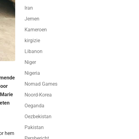
Iran
Jemen
Kameroen
kirgizie
Libanon
Niger
Nigeria
nemende
Nomad Games
door
 Marie
Noord-Korea
oeten
Oeganda
Oezbekistan
Pakistan
oor hem
Persbericht