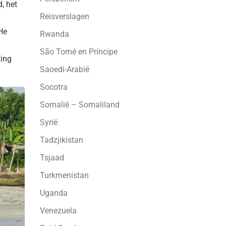
, het
Reisverslagen
He
Rwanda
São Tomé en Príncipe
ting
Saoedi-Arabië
Socotra
Somalië – Somaliland
Syrië
Tadzjikistan
Tsjaad
Turkmenistan
Uganda
Venezuela