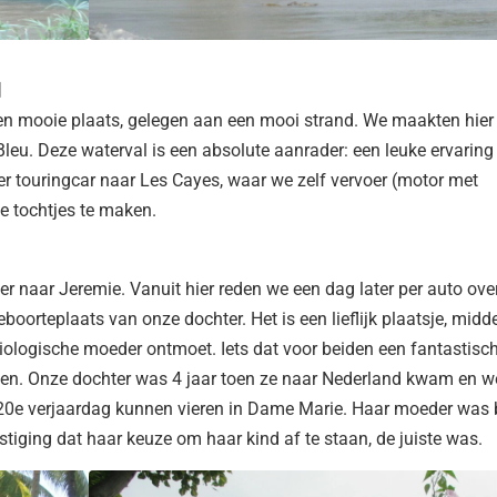
d
n mooie plaats, gelegen aan een mooi strand. We maakten hier
eu. Deze waterval is een absolute aanrader: een leuke ervaring
er touringcar naar Les Cayes, waar we zelf vervoer (motor met
 tochtjes te maken.
er naar Jeremie. Vanuit hier reden we een dag later per auto ove
oorteplaats van onze dochter. Het is een lieflijk plaatsje, midd
biologische moeder ontmoet. Iets dat voor beiden een fantastisc
zien. Onze dochter was 4 jaar toen ze naar Nederland kwam en w
0e verjaardag kunnen vieren in Dame Marie. Haar moeder was b
tiging dat haar keuze om haar kind af te staan, de juiste was.