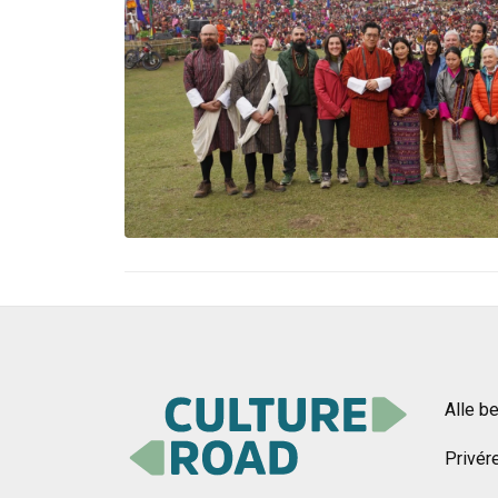
Alle b
Privér