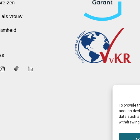
reizen
 als vrouw
aamheid
ws
To provide t
access devic
data such as
withdrawing
A