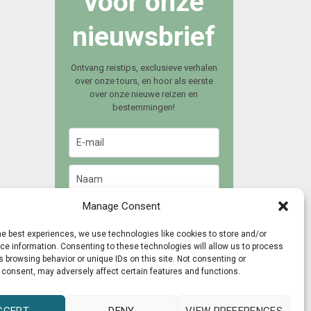
voor onze
nieuwsbrief
Ontvang reistips, exclusieve verhalen
over onze tours, en hoor als eerste
over onze nieuwe reizen en
bestemmingen!
Manage Consent
Meld je aan
he best experiences, we use technologies like cookies to store and/or
e information. Consenting to these technologies will allow us to process
 browsing behavior or unique IDs on this site. Not consenting or
 consent, may adversely affect certain features and functions.
CCEPT
DENY
VIEW PREFERENCES