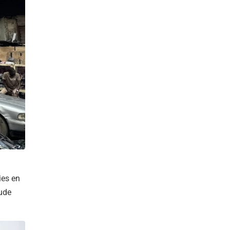
ies en
oude
.