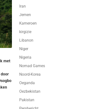
Iran
Jemen
Kameroen
kirgizie
Libanon
Niger
Nigeria
lk met
Nomad Games
 door
Noord-Korea
-Osogbo
Oeganda
aken
Oezbekistan
Pakistan
Persbericht