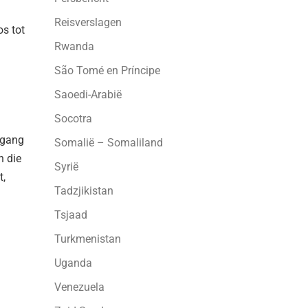
Reisverslagen
os tot
Rwanda
São Tomé en Príncipe
Saoedi-Arabië
Socotra
tgang
Somalië – Somaliland
n die
Syrië
t,
Tadzjikistan
Tsjaad
Turkmenistan
Uganda
Venezuela