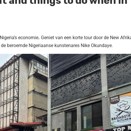
it and things to do when in
 Nigeria’s economie
.
Geniet van een korte tour door de New Afrik
ver de beroemde Nigeriaanse kunstenares Nike Okundaye.