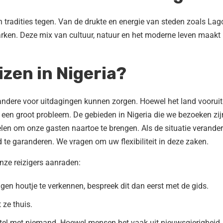
en tradities tegen. Van de drukte en energie van steden zoals Lag
arken. Deze mix van cultuur, natuur en het moderne leven maakt
eizen in Nigeria?
l andere voor uitdagingen kunnen zorgen. Hoewel het land voorui
’s een groot probleem. De gebieden in Nigeria die we bezoeken zij
en om onze gasten naartoe te brengen. Als de situatie verander
 te garanderen. We vragen om uw flexibiliteit in deze zaken.
onze reizigers aanraden:
igen houtje te verkennen, bespreek dit dan eerst met de gids.
 ze thuis.
otel met niemand. Hoewel mensen het vaak uit nieuwsgierigheid