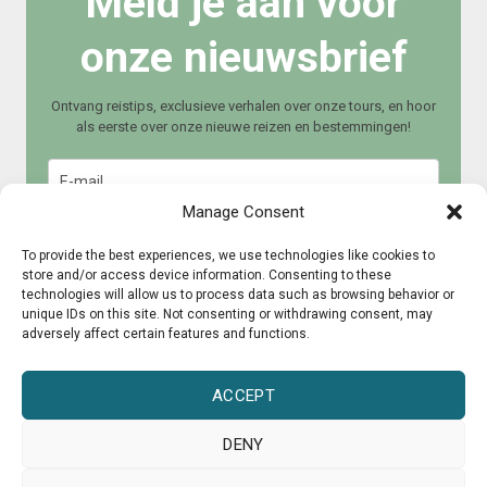
Meld je aan voor
onze nieuwsbrief
Ontvang reistips, exclusieve verhalen over onze tours, en hoor
als eerste over onze nieuwe reizen en bestemmingen!
Manage Consent
To provide the best experiences, we use technologies like cookies to
store and/or access device information. Consenting to these
technologies will allow us to process data such as browsing behavior or
Meld je aan
unique IDs on this site. Not consenting or withdrawing consent, may
adversely affect certain features and functions.
ACCEPT
DENY
© 2015 – 2025 CultureRoad