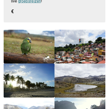
live
groepsreizen
!
€