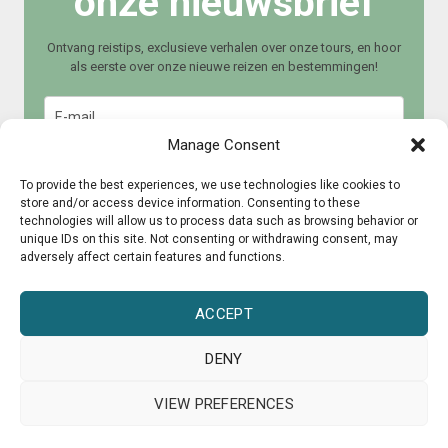
onze nieuwsbrief
Ontvang reistips, exclusieve verhalen over onze tours, en hoor
als eerste over onze nieuwe reizen en bestemmingen!
Manage Consent
To provide the best experiences, we use technologies like cookies to
store and/or access device information. Consenting to these
technologies will allow us to process data such as browsing behavior or
Meld je aan
unique IDs on this site. Not consenting or withdrawing consent, may
adversely affect certain features and functions.
ACCEPT
DENY
© 2015 – 2025 CultureRoad
VIEW PREFERENCES
Pers
Over ons
Samenwerken?
Garantieregeling