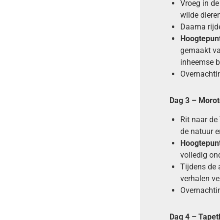
Vroeg in d
wilde diere
Daarna rij
Hoogtepun
gemaakt van
inheemse be
Overnachtin
Dag 3 –
Morot
Rit naar d
de natuur e
Hoogtepun
volledig on
Tijdens de 
verhalen ve
Overnachti
Dag 4 –
Tapet