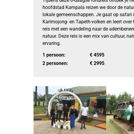
Tijdens deze 6-daagse rondreis ontdek je h
hoofdstad Kampala reizen we door de natuu
lokale gemeenschappen. Je gaat op safari i
Karimojong- en Tapeth-volken en leert over 
reis met een wandeling naar de adembeneme
natuur. Deze reis is een mix van cultuur, n
ervaring.
1 persoon:
€
4595
2 personen:
€
2995