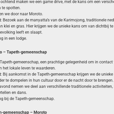
e ochtend maken we een game drive, met de kans om een versch
n te spotten.
den we door naar Moroto.
t
: Bezoek aan de manyatta’s van de Karimojong, traditionele ned
 klei en gras. Hier krijgen we de unieke kans om van dichtbij te
volking leeft en slaapt.
g in een lodge.
o –
Tapeth-gemeenschap
e Tapeth-gemeenschap, een prachtige gelegenheid om in contact
n het lokale leven te waarderen.
t
: Bij aankomst in de Tapeth-gemeenschap krijgen we de uniek
der te dompelen in hun cultuur door er de nacht door te brengen.
avond nemen we deel aan verschillende traditionele activiteiten,
rtellen en dans.
ng bij de Tapeth-gemeenschap.
h-gemeenschap – Moroto