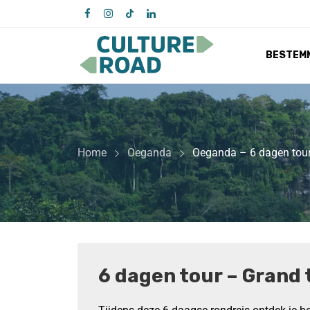
BESTEM
Home
Oeganda
Oeganda – 6 dagen tou
6 dagen tour – Grand 