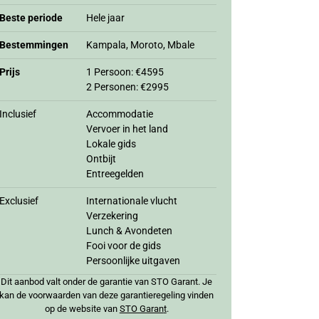
Beste periode
Hele jaar
Bestemmingen
Kampala, Moroto, Mbale
Prijs
1 Persoon: €4595
2 Personen: €2995
Inclusief
Accommodatie
Vervoer in het land
Lokale gids
Ontbijt
Entreegelden
Exclusief
Internationale vlucht
Verzekering
Lunch & Avondeten
Fooi voor de gids
Persoonlijke uitgaven
Dit aanbod valt onder de garantie van STO Garant. Je
kan de voorwaarden van deze garantieregeling vinden
op de website van
STO Garan
t
.