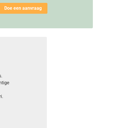
Doe een aanvraag
s.
htige
ri.