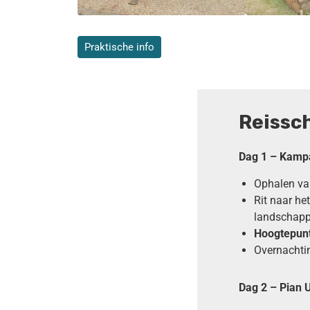
Praktische info
Reissc
Dag 1 –
Kampa
Ophalen va
Rit naar he
landschap
Hoogtepun
Overnachtin
Dag 2 –
Pian 