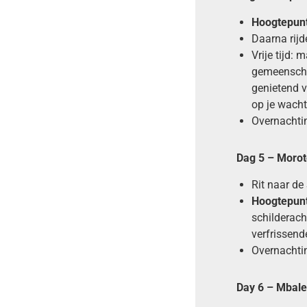
Hoogtepun
Daarna rijd
Vrije tijd:
gemeenscha
genietend v
op je wacht
Overnachtin
Dag 5 – Morot
Rit naar de 
Hoogtepun
schilderac
verfrissend
Overnachtin
Day 6 – Mbal