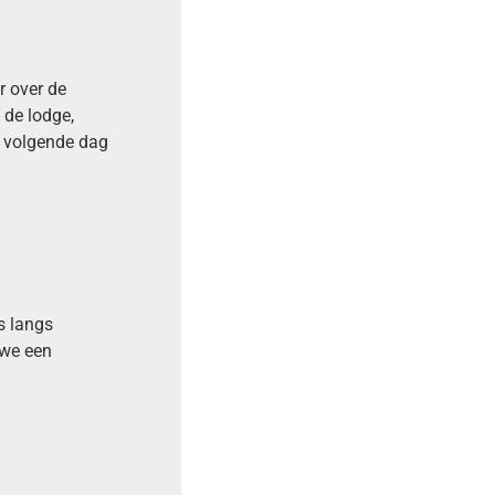
r over de
de lodge,
e volgende dag
s langs
 we een