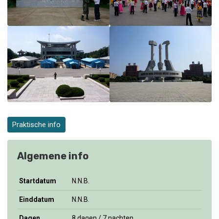
Praktische info
Algemene info
Startdatum
N.N.B.
Einddatum
N.N.B.
Dagen
8 dagen / 7 nachten