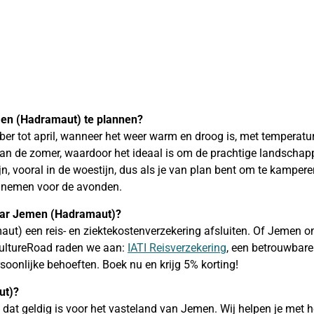
men (Hadramaut) te plannen?
ber tot april, wanneer het weer warm en droog is, met temperat
s van de zomer, waardoor het ideaal is om de prachtige landsch
n, vooral in de woestijn, dus als je van plan bent om te kampere
e nemen voor de avonden.
naar Jemen (Hadramaut)?
) een reis- en ziektekostenverzekering afsluiten. Of Jemen onder
 CultureRoad raden we aan:
IATI Reisverzekering
, een betrouwbare
soonlijke behoeften. Boek nu en krijg 5% korting!
ut)?
dat geldig is voor het vasteland van Jemen. Wij helpen je met h