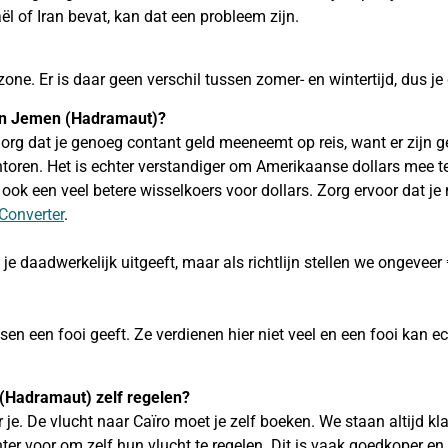
aël of Iran bevat, kan dat een probleem zijn.
ne. Er is daar geen verschil tussen zomer- en wintertijd, dus je de
n in Jemen (Hadramaut)?
org dat je genoeg contant geld meeneemt op reis, want er zijn 
toren. Het is echter verstandiger om Amerikaanse dollars mee 
ook een veel betere wisselkoers voor dollars. Zorg ervoor dat j
Converter
.
 je daadwerkelijk uitgeeft, maar als richtlijn stellen we ongeveer
dsen een fooi geeft. Ze verdienen hier niet veel en een fooi kan e
 (Hadramaut) zelf regelen?
 je. De vlucht naar Caïro moet je zelf boeken. We staan altijd k
er voor om zelf hun vlucht te regelen. Dit is vaak goedkoper en 