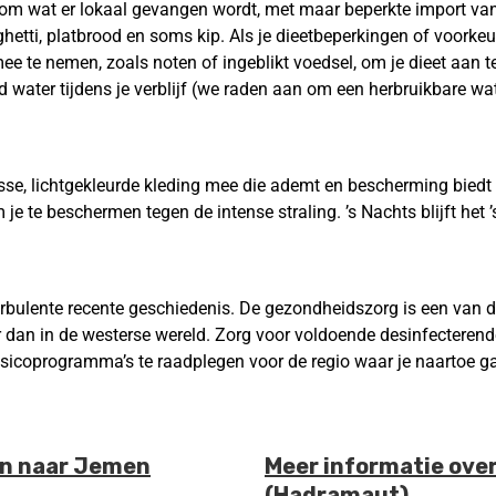
om wat er lokaal gevangen wordt, met maar beperkte import vanu
paghetti, platbrood en soms kip. Als je dieetbeperkingen of voork
e te nemen, zoals noten of ingeblikt voedsel, om je dieet aan te 
terd water tijdens je verblijf (we raden aan om een herbruikbare 
se, lichtgekleurde kleding mee die ademt en bescherming biedt 
e te beschermen tegen de intense straling. ’s Nachts blijft het 
rbulente recente geschiedenis. De gezondheidszorg is een van de
 dan in de westerse wereld. Zorg voor voldoende desinfecteren
isicoprogramma’s te raadplegen voor de regio waar je naartoe gaa
en naar Jemen
Meer informatie ove
(Hadramaut
)