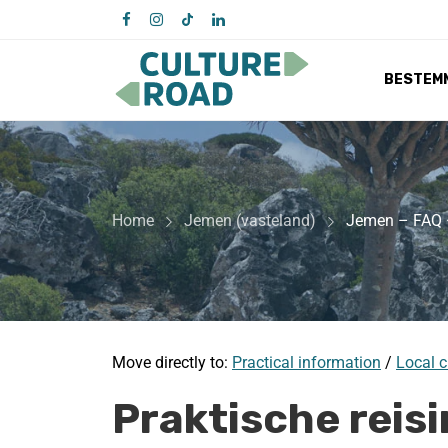
BESTEM
Home
Jemen (vasteland)
Jemen – FAQ –
Move directly to:
Practical information
/
Local c
Praktische reis