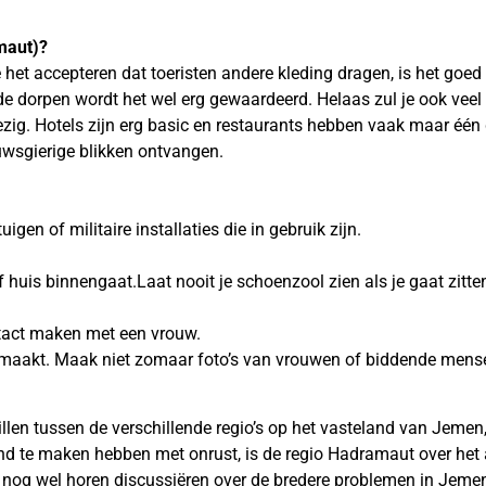
maut)?
het accepteren dat toeristen andere kleding dragen, is het goed o
de dorpen wordt het wel erg gewaardeerd. Helaas zul je ook vee
zig. Hotels zijn erg basic en restaurants hebben vaak maar één
uwsgierige blikken ontvangen.
igen of militaire installaties die in gebruik zijn.
f huis binnengaat.Laat nooit je schoenzool zien als je gaat zitte
tact maken met een vrouw.
o maakt. Maak niet zomaar foto’s van vrouwen of biddende mens
chillen tussen de verschillende regio’s op het vasteland van Jem
d te maken hebben met onrust, is de regio Hadramaut over het a
g nog wel horen discussiëren over de bredere problemen in Jemen,