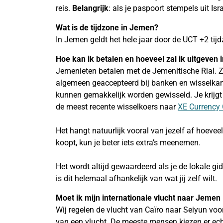
reis.
Belangrijk
: als je paspoort stempels uit Isr
Wat is de tijdzone in Jemen?
In Jemen geldt het hele jaar door de UCT +2 tijdzo
Hoe kan ik betalen en hoeveel zal ik uitgeve
Jemenieten betalen met de Jemenitische Rial. Z
algemeen geaccepteerd bij banken en wisselkan
kunnen gemakkelijk worden gewisseld. Je krijgt 
de meest recente wisselkoers naar
XE Currency 
Het hangt natuurlijk vooral van jezelf af hoeveel
koopt, kun je beter iets extra’s meenemen.
Het wordt altijd gewaardeerd als je de lokale gi
is dit helemaal afhankelijk van wat jij zelf wilt.
Moet ik mijn internationale vlucht naar Jemen
Wij regelen de vlucht van Caïro naar Seiyun voor
van een vlucht. De meeste mensen kiezen er echt