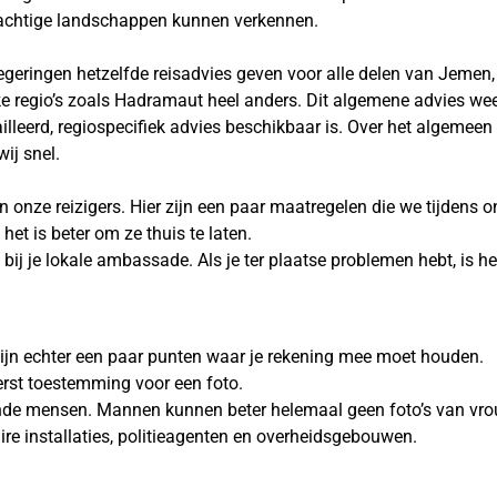
rachtige landschappen kunnen verkennen.
egeringen hetzelfde reisadvies geven voor alle delen van Jemen,
e regio’s zoals Hadramaut heel anders. Dit algemene advies weersp
eerd, regiospecifiek advies beschikbaar is. Over het algemeen i
wij snel.
n onze reizigers. Hier zijn een paar maatregelen die we tijdens 
et is beter om ze thuis te laten.
 bij je lokale ambassade. Als je ter plaatse problemen hebt, is 
zijn echter een paar punten waar je rekening mee moet houden.
eerst toestemming voor een foto.
dende mensen. Mannen kunnen beter helemaal geen foto’s van v
aire installaties, politieagenten en overheidsgebouwen.