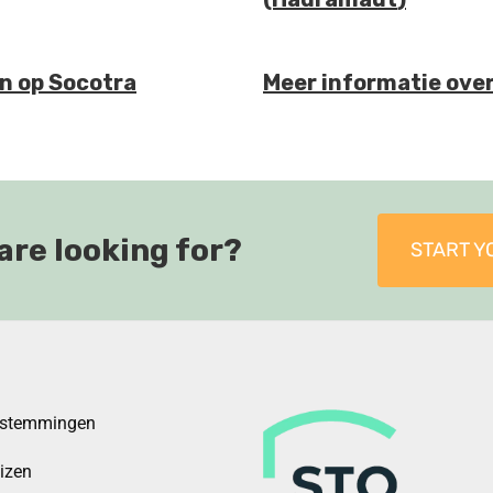
n op Socotra
Meer informatie over
are looking for?
START Y
estemmingen
eizen