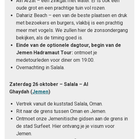
Ain Arzat – een zinkgat met water. Er is ook een
oude grot en een prachtige tuin vol rozen.
Dahariz Beach – een van de beste plaatsen en druk
met bezoekers en burgers, vlakbij is een prachtig
meer met vogels. We zullen hier de zonsondergang
bekijken, als de timing goed is.
Einde van de optionele dagtour, begin van de
Jemen Hadramaut Tour:
ontmoet je
medetourleden voor diner om 19.00.
Overnachting in Salala.
Zaterdag 26 oktober – Salala – Al
Ghaydah
(
Jemen
)
Vertrek vanuit de kuststad Salala, Oman.
Rit naar de grens tussen Oman en Jemen.
Ontmoet onze Jemenitische gidsen aan de grens in
de stad Surfeet. Hier ontvang je je visum voor
Jemen.