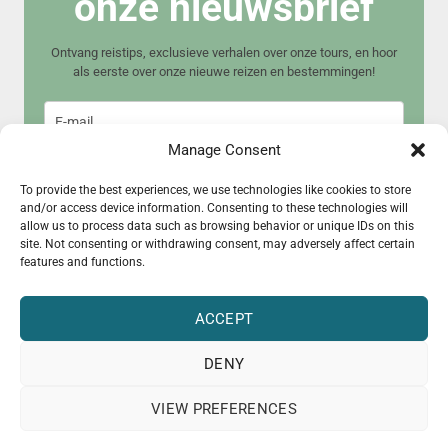
onze nieuwsbrief
Ontvang reistips, exclusieve verhalen over onze tours, en hoor
als eerste over onze nieuwe reizen en bestemmingen!
Manage Consent
To provide the best experiences, we use technologies like cookies to store
and/or access device information. Consenting to these technologies will
allow us to process data such as browsing behavior or unique IDs on this
Meld je aan
site. Not consenting or withdrawing consent, may adversely affect certain
features and functions.
ACCEPT
DENY
© 2015 – 2025 CultureRoad
VIEW PREFERENCES
Pers
Over ons
Samenwerken?
Garantieregeling