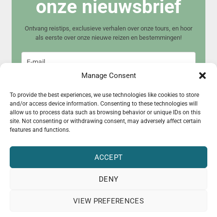
onze nieuwsbrief
Ontvang reistips, exclusieve verhalen over onze tours, en hoor
als eerste over onze nieuwe reizen en bestemmingen!
Manage Consent
To provide the best experiences, we use technologies like cookies to store
and/or access device information. Consenting to these technologies will
allow us to process data such as browsing behavior or unique IDs on this
Meld je aan
site. Not consenting or withdrawing consent, may adversely affect certain
features and functions.
ACCEPT
DENY
© 2015 – 2025 CultureRoad
VIEW PREFERENCES
Pers
Over ons
Samenwerken?
Garantieregeling