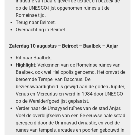
industrie van paars geverfde textiel, en bezoek de
op de UNESCO-lijst opgenomen ruïnes uit de
Romeinse tijd.
Terug naar Beiroet.
Overnachting in Beiroet.
Zaterdag 10 augustus – Beiroet – Baalbek – Anjar
Rit naar Baalbek.
Highlight
: Verkennen van de Romeinse ruïnes van
Baalbek, ook wel Heliopolis genoemd. Het omvat de
beroemde Tempel van Bacchus. De
bezienswaardigheid is gewijd aan de goden Jupiter,
Venus en Mercurius en werd in 1984 door UNESCO
op de Werelderfgoedlijst geplaatst.
Verder naar de Umayyad ruïnes van de stad Anjar.
Voel de overblijfselen van een 8e-eeuwse paleisstad
geregeerd door de Ummayad dynastie; en voel de
ruïnes van tempels, arcades en poorten gebouwd in