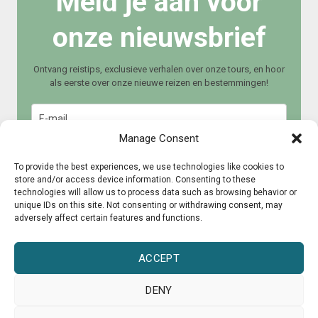
Meld je aan voor
onze nieuwsbrief
Ontvang reistips, exclusieve verhalen over onze tours, en hoor
als eerste over onze nieuwe reizen en bestemmingen!
Manage Consent
To provide the best experiences, we use technologies like cookies to
store and/or access device information. Consenting to these
technologies will allow us to process data such as browsing behavior or
Meld je aan
unique IDs on this site. Not consenting or withdrawing consent, may
adversely affect certain features and functions.
ACCEPT
DENY
© 2015 – 2025 CultureRoad