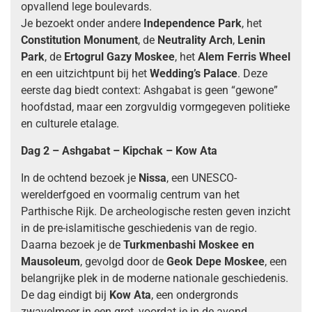
opvallend lege boulevards.
Je bezoekt onder andere
Independence Park
, het
Constitution Monument
, de
Neutrality Arch
,
Lenin
Park
, de
Ertogrul Gazy Moskee
, het
Alem Ferris Wheel
en een uitzichtpunt bij het
Wedding’s Palace
. Deze
eerste dag biedt context: Ashgabat is geen “gewone”
hoofdstad, maar een zorgvuldig vormgegeven politieke
en culturele etalage.
Dag 2 – Ashgabat – Kipchak – Kow Ata
In de ochtend bezoek je
Nissa
, een UNESCO-
werelderfgoed en voormalig centrum van het
Parthische Rijk. De archeologische resten geven inzicht
in de pre-islamitische geschiedenis van de regio.
Daarna bezoek je de
Turkmenbashi Moskee en
Mausoleum
, gevolgd door de
Geok Depe Moskee
, een
belangrijke plek in de moderne nationale geschiedenis.
De dag eindigt bij
Kow Ata
, een ondergronds
zwavelmeer in een grot, voordat je in de avond