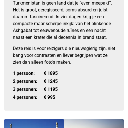
Turkmenistan is geen land dat je “even meepakt”.
Het is groot, geregisseerd, soms absurd en juist
daarom fascinerend. In vier dagen krijg je een
compacte maar scherpe inkijk: van het blinkende
Ashgabat tot eeuwenoude ruïnes en een nacht
naast een krater die al decennia in brand staat.
Deze reis is voor reizigers die nieuwsgierig zijn, niet
bang voor contrasten en liever begrijpen wat ze
zien dan alleen foto’s maken.
1 persoon:
€
1895
2 personen:
€
1245
3 personen:
€
1195
4 personen:
€
995