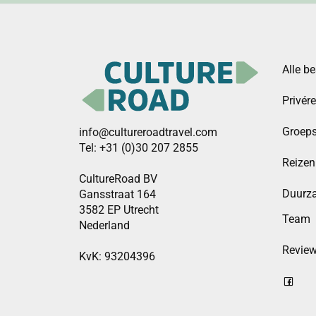
Alle b
Privér
Groeps
info@cultureroadtravel.com
Tel: +31 (0)30 207 2855
Reizen
CultureRoad BV
Duurz
Gansstraat 164
3582 EP Utrecht
Team
Nederland
Revie
KvK: 93204396