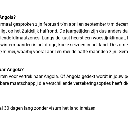
Angola?
Normaal gesproken zijn februari t/m april en september t/m dec
igt op het Zuidelijk halfrond. De jaargetijden zijn dus anders da
illende klimaatzones. Langs de kust heerst een woestijnklimaat,
e wintermaanden is het droge, koele seizoen in het land. De z
t/m mei, waarbij vooral april en mei de natte maanden zijn. Gem
naar
Angola?
iten voor vertrek naar Angola. Of Angola gedekt wordt in jouw pol
bare maatschappij die verschillende verzekeringsopties heeft di
l 30 dagen lang zonder visum het land inreizen.