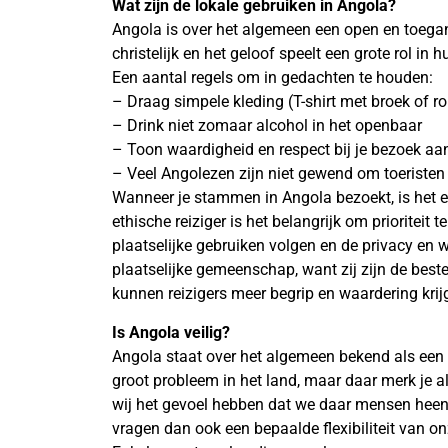
Wat zijn de lokale gebruiken in
Angola?
Angola is over het algemeen een open en toegank
christelijk en het geloof speelt een grote rol in h
Een aantal regels om in gedachten te houden:
– Draag simpele kleding (T-shirt met broek of ro
– Drink niet zomaar alcohol in het openbaar
– Toon waardigheid en respect bij je bezoek a
– Veel Angolezen zijn niet gewend om toeristen 
Wanneer je stammen in Angola bezoekt, is het es
ethische reiziger is het belangrijk om priorite
plaatselijke gebruiken volgen en de privacy en 
plaatselijke gemeenschap, want zij zijn de best
kunnen reizigers meer begrip en waardering krijg
Is Angola veilig?
Angola staat over het algemeen bekend als een v
groot probleem in het land, maar daar merk je al
wij het gevoel hebben dat we daar mensen heen 
vragen dan ook een bepaalde flexibiliteit van onz