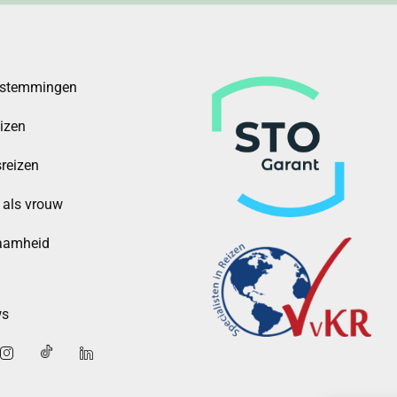
estemmingen
eizen
reizen
 als vrouw
aamheid
ws