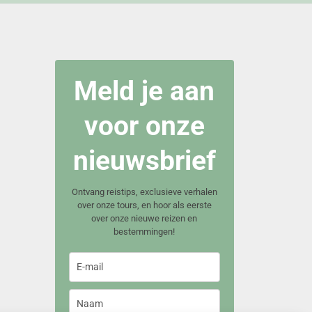
Meld je aan
voor onze
nieuwsbrief
Ontvang reistips, exclusieve verhalen
over onze tours, en hoor als eerste
over onze nieuwe reizen en
bestemmingen!