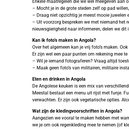
Enkele maatregelen die we wel meegeven aan on
– Mocht je in de grote steden zelf op pad willen
– Draag niet opzichtig je meest mooie juwelen e
– Uit voorzorg bespreken we met niemand het r
nieuwsgierigheid naar informeren, delen we dit 
Kan ik foto’s maken in
Angola?
Over het algemeen kan je vrij foto’s maken. Oo
Er zijn wel een paar punten om rekening mee te
– Wil je iemand fotograferen? Vraag altijd toe
– Maak geen foto’s van militairen, militaire ins
Eten en drinken in
Angola
De Angolese keuken is een mix van verschillen
Meestal bestaat een menu uit rijst met funje. Fu
verwachten. Er zijn ook vegetarische opties. Al
Wat zijn de kledingvoorschriften in
Angola?
Aangezien we vooral te maken hebben met warm
we je om ook regenkleding mee te nemen (of k