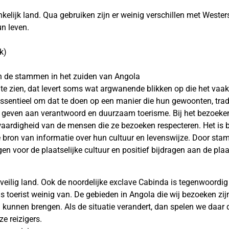
elijk land. Qua gebruiken zijn er weinig verschillen met Wester
un leven.
k)
an de stammen in het zuiden van Angola
te zien, dat levert soms wat argwanende blikken op die het vaak
sentieel om dat te doen op een manier die hun gewoonten, tradi
it te geven aan verantwoord en duurzaam toerisme. Bij het bezoek
waardigheid van de mensen die ze bezoeken respecteren. Het is be
e bron van informatie over hun cultuur en levenswijze. Door st
en voor de plaatselijke cultuur en positief bijdragen aan de pla
eilig land. Ook de noordelijke exclave Cabinda is tegenwoordig e
s toerist weinig van. De gebieden in Angola die wij bezoeken zij
kunnen brengen. Als de situatie verandert, dan spelen we daar 
e reizigers.